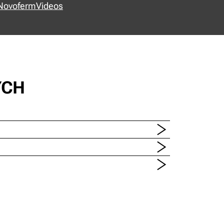
/NovofermVideos
YCH