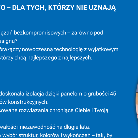
 – DLA TYCH, KTÓRZY NIE UZNAJĄ
wiązań bezkompromisowych – zarówno pod
esignu?
óra łączy nowoczesną technologię z wyjątkowym
którzy chcą najlepszego z najlepszych.
oskonała izolacja dzięki panelom o grubości 45
ów konstrukcyjnych.
wane rozwiązania chroniące Ciebie i Twoją
ałość i niezawodność na długie lata.
wybór struktur, kolorów i wykończeń – tak, by