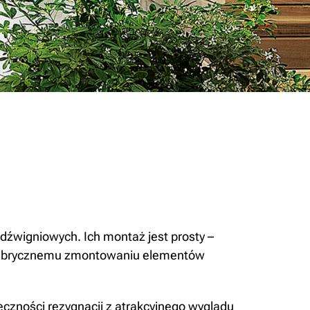
źwigniowych. Ich montaż jest prosty –
 fabrycznemu zmontowaniu elementów
czności rezygnacji z atrakcyjnego wyglądu