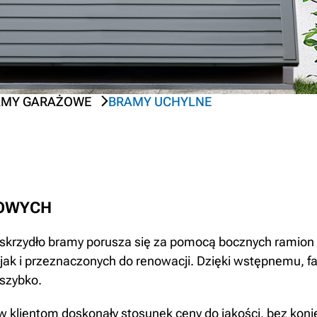
AMY GARAŻOWE
BRAMY UCHYLNE
ŻOWYCH
skrzydło bramy porusza się za pomocą bocznych ramion d
jak i przeznaczonych do renowacji. Dzięki wstępnemu,
szybko.
klientom doskonały stosunek ceny do jakości, bez konie