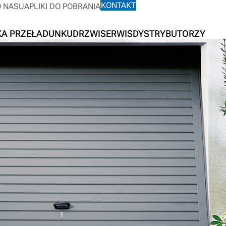
KONTAKT
O NAS
UA
PLIKI DO POBRANIA
KA PRZEŁADUNKU
DRZWI
SERWIS
DYSTRYBUTORZY