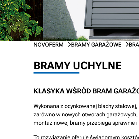
NOVOFERM
BRAMY GARAŻOWE
BR
PREV
NEXT
BRAMY UCHYLNE
KLASYKA WŚRÓD BRAM GARA
Wykonana z ocynkowanej blachy stalowej, 
zarówno w nowych otworach garażowych, 
montaż nowej bramy przebiega sprawnie i 
To rozwiązanie oferuje świadomym kosztów 