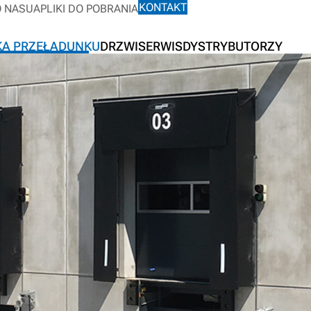
KONTAKT
O NAS
UA
PLIKI DO POBRANIA
KA PRZEŁADUNKU
DRZWI
SERWIS
DYSTRYBUTORZY