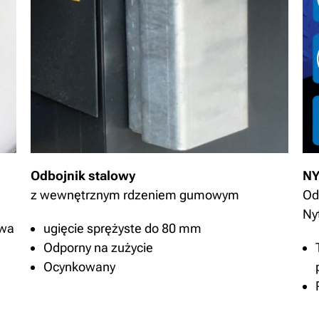
Odbojnik stalowy
NY
z wewnętrznym rdzeniem gumowym
Od
Ny
owa
ugięcie sprężyste do 80 mm
Odporny na zużycie
Ocynkowany