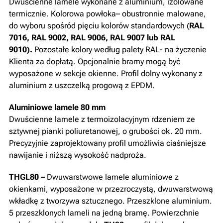
Dwuścienne lamele wykonane z aluminium, izolowane
termicznie. Kolorowa powłoka– obustronnie malowane,
do wyboru spośród pięciu kolorów standardowych (
RAL
7016, RAL 9002, RAL 9006, RAL 9007 lub RAL
9010).
Pozostałe kolory według palety RAL- na życzenie
Klienta za dopłatą. Opcjonalnie bramy mogą być
wyposażone w sekcje okienne. Profil dolny wykonany z
aluminium z uszczelką progową z EPDM.
Aluminiowe lamele 80 mm
Dwuścienne lamele z termoizolacyjnym rdzeniem ze
sztywnej pianki poliuretanowej, o grubości ok. 20 mm.
Precyzyjnie zaprojektowany profil umożliwia ciaśniejsze
nawijanie i niższą wysokość nadproża.
THGL80 –
Dwuwarstwowe lamele aluminiowe z
okienkami, wyposażone w przezroczystą, dwuwarstwową
wkładkę z tworzywa sztucznego. Przeszklone aluminium.
5 przeszklonych lameli na jedną bramę. Powierzchnie