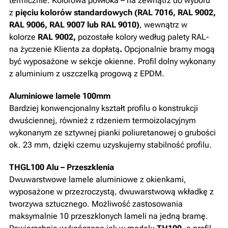
termicznie. Kolorowa powłoka – na zewnątrz do wyboru
z
pięciu kolorów standardowych (RAL 7016, RAL 9002,
RAL 9006, RAL 9007 lub RAL 9010)
, wewnątrz w
kolorze
RAL 9002,
pozostałe kolory według palety RAL-
na życzenie Klienta za dopłatą
.
Opcjonalnie bramy mogą
być wyposażone w sekcje okienne. Profil dolny wykonany
z aluminium z uszczelką progową z EPDM.
Aluminiowe lamele 100mm
Bardziej konwencjonalny kształt profilu o konstrukcji
dwuściennej, również z rdzeniem termoizolacyjnym
wykonanym ze sztywnej pianki poliuretanowej o grubości
ok. 23 mm, dzięki czemu uzyskujemy stabilność profilu.
THGL100 Alu – Przeszklenia
Dwuwarstwowe lamele aluminiowe z okienkami,
wyposażone w przezroczystą, dwuwarstwową wkładkę z
tworzywa sztucznego. Możliwość zastosowania
maksymalnie 10 przeszklonych lameli na jedną bramę.